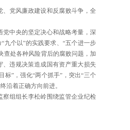
党、党风廉政建设和反腐败斗争，
全
悟党中央的坚定决心和战略考量，深
命
“
九个以
”
的实践要求、
“
五个进一步
决
查处
各种风险背后的腐败问题，加
守、违规决策造成国有资产重大损失
目标
”
，强化
“
两个抓手
”
，突出
“
三个
始终沿着正确方向前进。
监察组组长李松岭围绕监管企业纪检