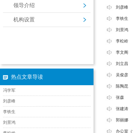
领导介绍
刘彦峰
李铁生
机构设置
刘景鸿
李松岭
李文阁
刘立昌
吴俊彦
热点文章导读
陈陶昆
冯学军
张森
刘彦峰
张建涛
李铁生
郭丽娜
刘景鸿
办公室（