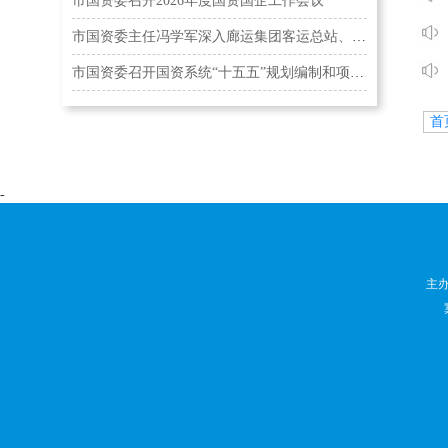
市国资委召开2026年度国资国企工作会议
市国资委主任冯学军深入廊运集团客运总站、公交集团…
市国资委召开国资系统“十五五”规划编制和项目建设…
首
-
主