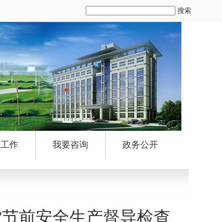
搜索
群工作
我要咨询
政务公开
”节前安全生产督导检查