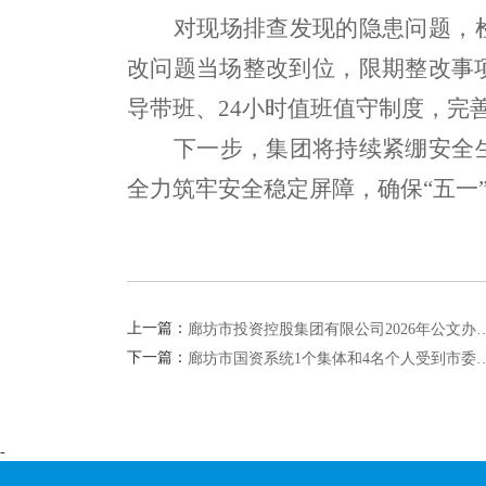
对现场排查发现的隐患问题，
改问题当场整改到位，限期整改事
导带班、
24小时值班值守制度，完
下一步，集团将持续紧绷安全
全力筑牢安全稳定屏障，确保
“五
上一篇：
廊坊市投资控股集团有限公司2026年公文办
下一篇：
廊坊市国资系统1个集体和4名个人受到市委
-