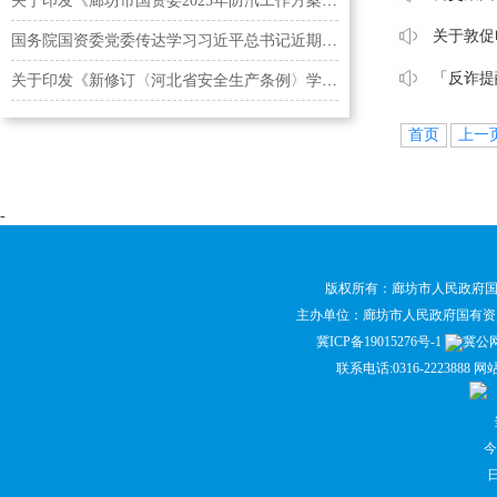
关于印发《廊坊市国资委2025年防汛工作方案》的通知
关于敦促
国务院国资委党委传达学习习近平总书记近期重要讲话…
「反诈提
关于印发《新修订〈河北省安全生产条例〉学习宣传贯…
首页
上一
-
版权所有：廊坊市人民政府
主办单位：廊坊市人民政府国有
冀ICP备19015276号-1
冀公网安
联系电话:0316-2223888 网
今