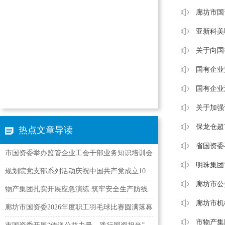
廊坊市国
亚新科美
关于向国
国有企业
国有企业
关于加强
保龙仓超
热点文章导读
省国资委
市国资委举办监管企业工会干部业务知识培训会
明珠集团
规划院党支部系列活动庆祝中国共产党成立105周年
廊坊市公
物产集团扎实开展应急演练 筑牢安全生产防线
廊坊市机
廊坊市国资委2026年度职工羽毛球比赛圆满落幕
市物产集